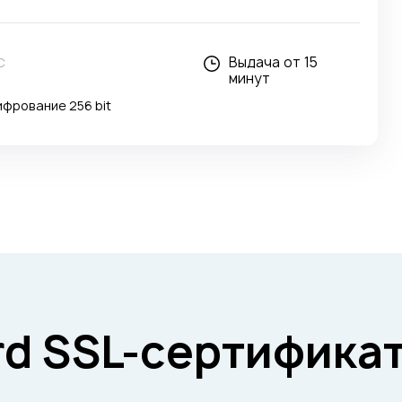
Выдача от 15
C
минут
фрование 256 bit
rd SSL-сертифика