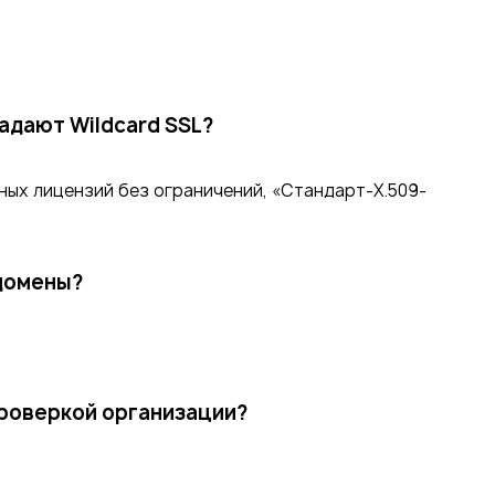
адают Wildcard SSL?
ых лицензий без ограничений, «Стандарт-X.509-
ддомены?
проверкой организации?