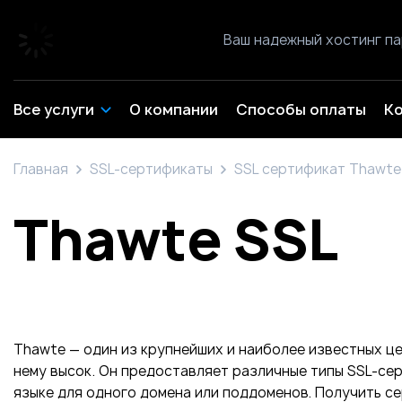
Ваш надежный хостинг п
Все услуги
О компании
Способы оплаты
К
Главная
SSL-сертификаты
SSL сертификат Thawte
Thawte SSL
Thawte — один из крупнейших и наиболее известных це
нему высок. Он предоставляет различные типы SSL-се
языке для одного домена или поддоменов. Получить се