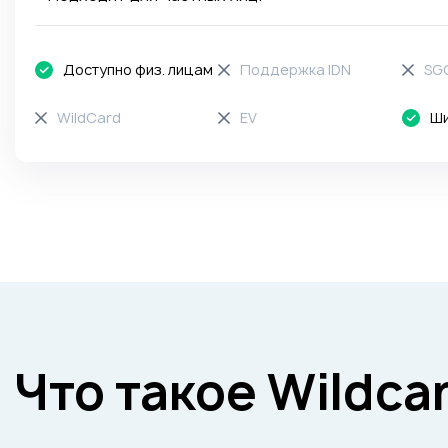
Доступно физ. лицам
Поддержка IDN
SG
WildCard
EV
Ши
Что такое Wildca