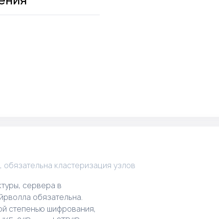
ения
, обязательна кластеризация узлов
туры, сервера в
йрволла обязательна.
й степенью шифрования,