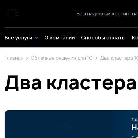
Ваш надежный хостинг п
Все услуги
О компании
Способы оплаты
К
Главная
Облачные решения для 1С
Два кластера 1
Два кластера
Дв
Н
Эк