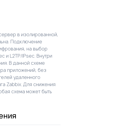
сервер в изолированной,
льна. Подключение
ифрования, на выбор
c и L2TP/IPsec. Внутри
ия. В данной схеме
ра приложений, без
телей удаленного
га Zabbix. Для снижения
юбая схема может быть
ения