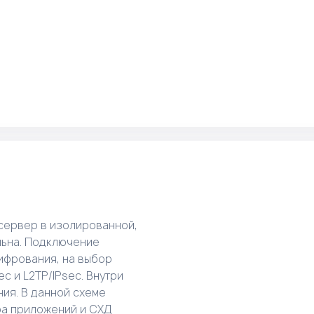
сервер в изолированной,
льна. Подключение
ифрования, на выбор
c и L2TP/IPsec. Внутри
ия. В данной схеме
ра приложений и СХД