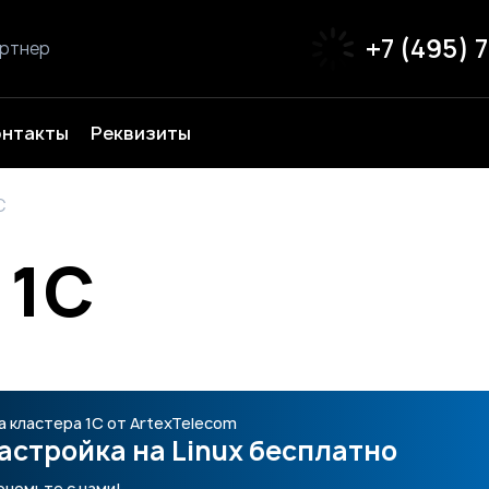
+7 (495) 
артнер
онтакты
Реквизиты
С
 1С
а кластера 1С от ArtexTelecom
астройка на Linux бесплатно
ономьте с нами!