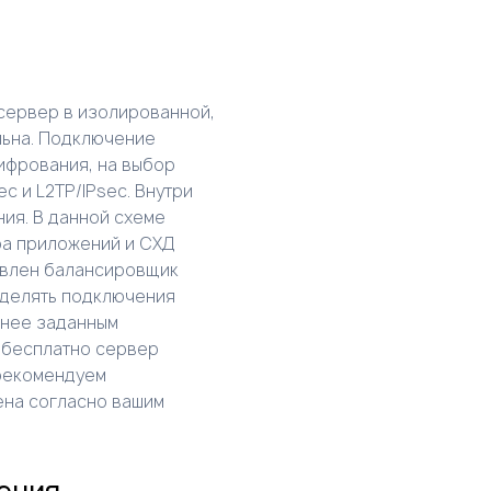
сервер в изолированной,
льна. Подключение
ифрования, на выбор
c и L2TP/IPsec. Внутри
ия. В данной схеме
ра приложений и СХД
бавлен балансировщик
еделять подключения
анее заданным
 бесплатно сервер
 рекомендуем
ена согласно вашим