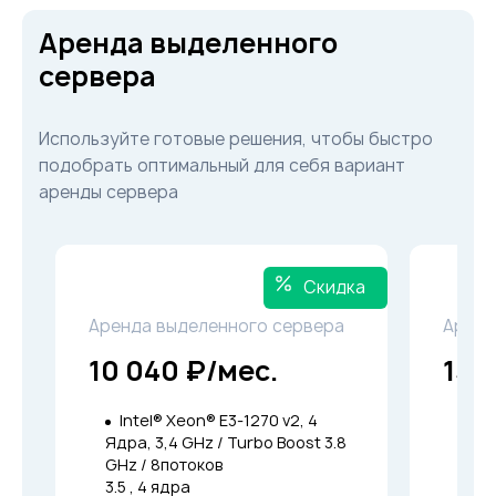
Аренда выделенного
сервера
Используйте готовые решения, чтобы быстро
подобрать оптимальный для себя вариант
аренды сервера
Скидка
Аренда выделенного сервера
Аренд
10 040 ₽/мес.
13 
Intel® Xeon® E3-1270 v2, 4
Int
Ядра, 3,4 GHz / Turbo Boost 3.8
Ядра
GHz / 8потоков
GHz 
3.5 , 4 ядра
3.8 ,