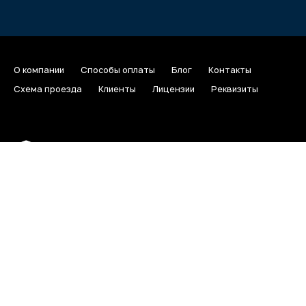
О компании
Способы оплаты
Блог
Контакты
Схема проезда
Клиенты
Лицензии
Реквизиты
Отдел по работе с клиентами
Тех поддержка
info@depohost.ru
support@depohost.ru
+7 (495) 797-8-500
+7 (800) 700-40-36