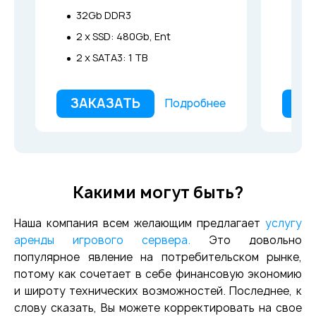
32Gb DDR3
64
2 x SSD: 480Gb, Ent
4 x
2 x SATA3: 1 TB
ЗАКАЗАТЬ
ЗА
Подробнее
Какими могут быть?
Наша компания всем желающим предлагает
услугу
аренды игрового сервера.
Это довольно
популярное явление на потребительском рынке,
потому как сочетает в себе финансовую экономию
и широту технических возможностей. Последнее, к
слову сказать, Вы можете корректировать на свое