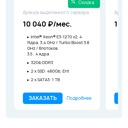
Скидка
Аренда выделенного сервера
Аренд
10 040 ₽/мес.
13 
Intel® Xeon® E3-1270 v2, 4
Int
Ядра, 3,4 GHz / Turbo Boost 3.8
Ядра
GHz / 8потоков
GHz 
3.5 , 4 ядра
3.8 ,
32Gb DDR3
64
2 x SSD: 480Gb, Ent
4 x
2 x SATA3: 1 TB
ЗАКАЗАТЬ
ЗА
Подробнее