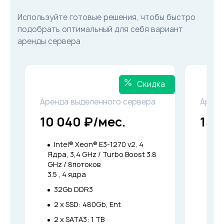
Используйте готовые решения, чтобы быстро
подобрать оптимальный для себя вариант
аренды сервера
Скидка
Аренда выделенного сервера
Аренд
10 040 ₽/мес.
13 
Intel® Xeon® E3-1270 v2, 4
Int
Ядра, 3,4 GHz / Turbo Boost 3.8
Ядра
GHz / 8потоков
GHz 
3.5 , 4 ядра
3.8 ,
32Gb DDR3
64
2 x SSD: 480Gb, Ent
4 x
2 x SATA3: 1 TB