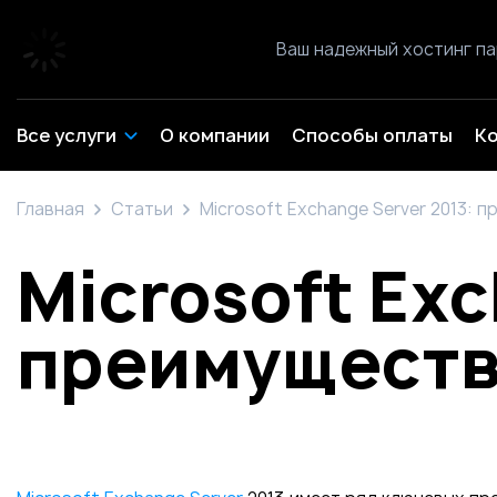
Ваш надежный хостинг п
Все услуги
О компании
Способы оплаты
К
Главная
Статьи
Microsoft Exchange Server 2013:
Microsoft Exc
преимуществ