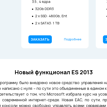
3.5 , 4 ядра
32Gb DDR3
2 x SSD: 480Gb, Ent
2 x SATA3: 1 TB
ЗАКАЗАТЬ
Подробнее
Новый функционал ES 2013
в программу было внедрено новое средство управления 
ыло написано с нуля – по сути это объединенные в един
идетельствует о том, что Microsoft избрала курс на у
 современной интернет-среде. Новая EAC, по сути, 
 консоли можно свободно управлять всеми серверами н