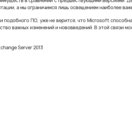
еимуществ в сравнении с предшествующими версиями. Д
нтации, а мы ограничимся лишь освещением наиболее ва
подобного ПО, уже не верится, что Microsoft способна
ство важных изменений и нововведений. В этой связи м