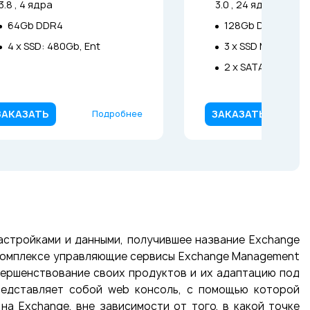
3.8 , 4 ядра
3.0 , 24 ядра
64Gb DDR4
128Gb DDR4
4 x SSD: 480Gb, Ent
3 x SSD M2 NVMe :
2 x SATA3: 4 TB
ЗАКАЗАТЬ
ЗАКАЗАТЬ
Подробнее
настройками и данными, получившее название Exchange
ом комплексе управляющие сервисы Exchange Management
совершенствование своих продуктов и их адаптацию под
представляет собой web консоль, с помощью которой
а Exchange, вне зависимости от того, в какой точке