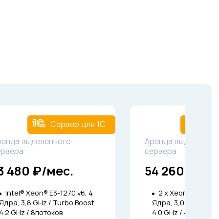
Сервер для 1С
Серв
ренда выделенного
Аренда выделенно
ервера
сервера
3 480 ₽/мес.
54 260 ₽/ме
Intel® Xeon® E3-1270 v6, 4
2 x Xeon Gold 624
Ядра, 3,8 GHz / Turbo Boost
Ядра, 3,0 GHz / Tu
4.2 GHz / 8потоков
4.0 GHz / 48потока