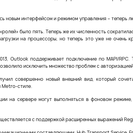
елось новым интерфейсом и режимом управления – теперь
ролей» было пять. Теперь же их численность сократилась 
агрузки на процессоры, но теперь это уже не очень к
2013, Outlook поддерживает подключение по MAPI/RPC.
озволило исключить множество проблем с авторизацией,
олучил совершенно новый внешний вид, который сочет
 Metro-стиле.
ации на сервере могут выполняться в фоновом режиме,
уществляется с поддержкой расширенных выражений RegE
икационными составляющими: Hub Transport Service, Front