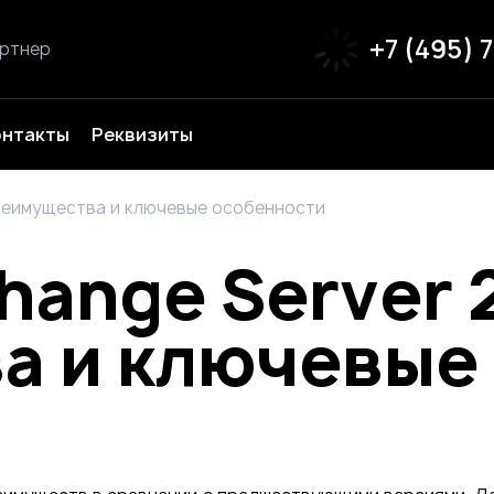
+7 (495) 
артнер
онтакты
Реквизиты
 преимущества и ключевые особенности
hange Server 
а и ключевые