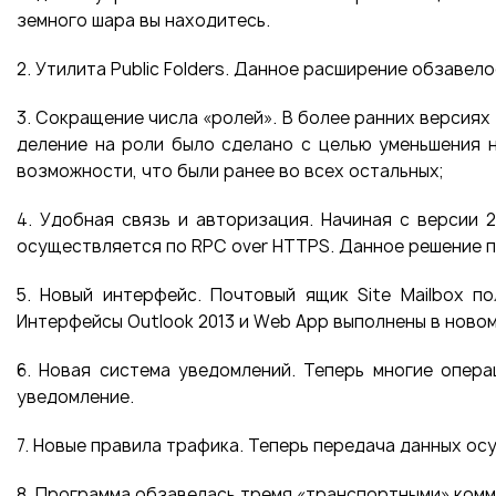
земного шара вы находитесь.
2. Утилита Public Folders. Данное расширение обзав
3. Сокращение числа «ролей». В более ранних версиях «
деление на роли было сделано с целью уменьшения н
возможности, что были ранее во всех остальных;
4. Удобная связь и авторизация. Начиная с версии 
осуществляется по RPC over HTTPS. Данное решение п
5. Новый интерфейс. Почтовый ящик Site Mailbox п
Интерфейсы Outlook 2013 и Web App выполнены в новом
6. Новая система уведомлений. Теперь многие опер
уведомление.
7. Новые правила трафика. Теперь передача данных ос
8. Программа обзавелась тремя «транспортными» коммун