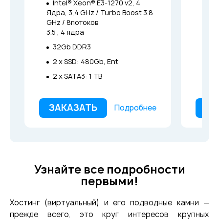
Intel® Xeon® E3-1270 v2, 4
Int
Ядра, 3,4 GHz / Turbo Boost 3.8
Ядра
GHz / 8потоков
GHz 
3.5 , 4 ядра
3.8 ,
32Gb DDR3
64
2 x SSD: 480Gb, Ent
4 x
2 x SATA3: 1 TB
ЗАКАЗАТЬ
ЗА
Подробнее
Узнайте все подробности
первыми!
Хостинг (виртуальный) и его подводные камни —
прежде всего, это круг интересов крупных