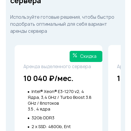
сервера
Используйте готовые решения, чтобы быстро
подобрать оптимальный для себя вариант
аренды сервера
Скидка
Аренда выделенного сервера
Аренд
10 040 ₽/мес.
13 
Intel® Xeon® E3-1270 v2, 4
Int
Ядра, 3,4 GHz / Turbo Boost 3.8
Ядра
GHz / 8потоков
GHz 
3.5 , 4 ядра
3.8 ,
32Gb DDR3
64
2 x SSD: 480Gb, Ent
4 x