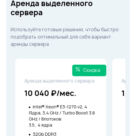
Аренда выделенного
сервера
Используйте готовые решения, чтобы быстро
подобрать оптимальный для себя вариант
аренды сервера
Скидка
Аренда выделенного сервера
Аренд
10 040 ₽/мес.
13 
Intel® Xeon® E3-1270 v2, 4
Int
Ядра, 3,4 GHz / Turbo Boost 3.8
Ядра
GHz / 8потоков
GHz 
3.5 , 4 ядра
3.8 ,
32Gb DDR3
64