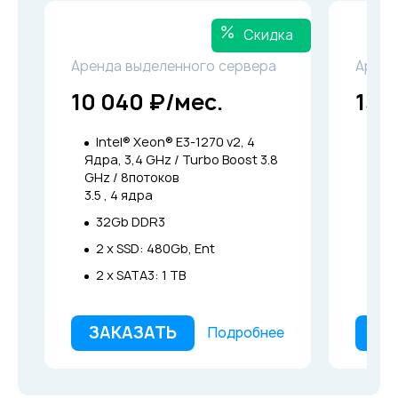
Скидка
Аренда выделенного сервера
Аренд
10 040 ₽/мес.
13 
Intel® Xeon® E3-1270 v2, 4
Int
Ядра, 3,4 GHz / Turbo Boost 3.8
Ядра
GHz / 8потоков
GHz 
3.5 , 4 ядра
3.8 ,
32Gb DDR3
64
2 x SSD: 480Gb, Ent
4 x
2 x SATA3: 1 TB
ЗАКАЗАТЬ
ЗА
Подробнее