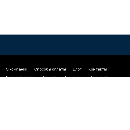
О компании
Способы оплаты
Блог
Контакты
Схема проезда
Клиенты
Лицензии
Реквизиты
Отдел по работе с клиентами
Тех поддержка